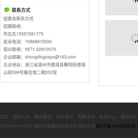
联系方式
组委会联系方式
招展联络：
符先生15557281775
投诉电话：15868815550
观众联络：0571-22910070
企业邮箱：zhongdingexpo@163.com
企业地址：浙江省湖州市德清县舞阳街道城
山街599号展览馆二期202室
首页
相关介绍
展商服务
观众登记
同期活动
新闻中心
服务中心
Copyright© 2019 湖州众鼎展览有限公司 版权所有
浙ICP备19020598号-