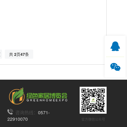
页
共
2
页
47
条
咨询热线：
0571-
22910070
官方微信公众号