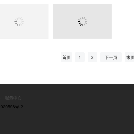
首页
1
2
下一页
末
心
服务中心
020598号-2